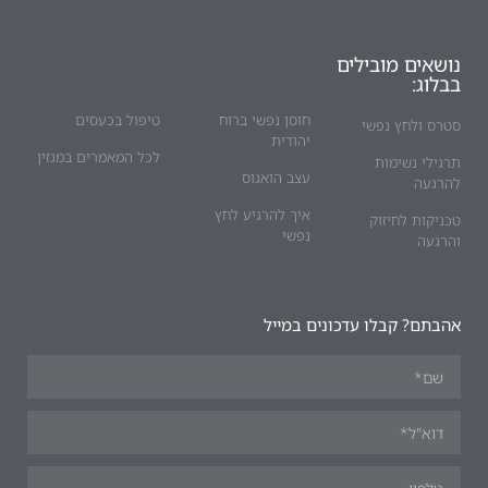
נושאים מובילים
בבלוג:
חוסן נפשי ברוח
טיפול בכעסים
סטרס ולחץ נפשי
יהודית
לכל המאמרים במגזין
תרגילי נשימות
עצב הואגוס
להרגעה
איך להרגיע לחץ
טכניקות לחיזוק
נפשי
והרגעה
אהבתם? קבלו עדכונים במייל