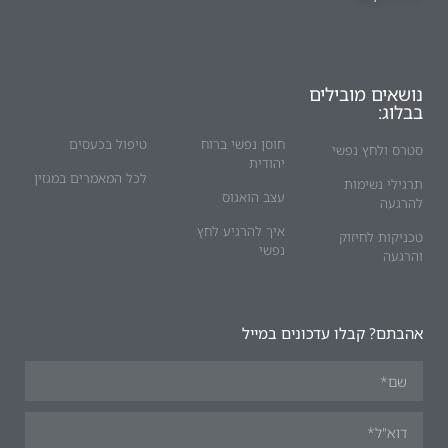
נושאים מובילים
בבלוג:
חוסן נפשי ברוח
טיפול בכעסים
סטרס ולחץ נפשי
יהודית
לכל המאמרים במגזין
תרגילי נשימות
עצב הואגוס
להרגעה
איך להרגיע לחץ
טכניקות לחיזוק
נפשי
והרגעה
אהבתם? קבלו עדכונים במייל