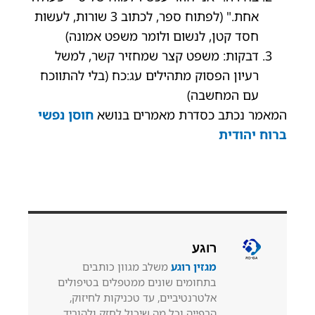
אחת." (לפתוח ספר, לכתוב 3 שורות, לעשות
חסד קטן, לנשום ולומר משפט אמונה)
דבקות: משפט קצר שמחזיר קשר, למשל
רעיון הפסוק מתהילים עג:כח (בלי להתווכח
עם המחשבה)
המאמר נכתב כסדרת מאמרים בנושא
חוסן נפשי
ברוח יהודית
רוגע
מגזין רוגע
משלב מגוון כותבים
בתחומים שונים ממטפלים בטיפולים
אלטרנטיביים, עד טכניקות לחיזוק,
הרפייה וכל מה שיכול לחזק ולהוריד