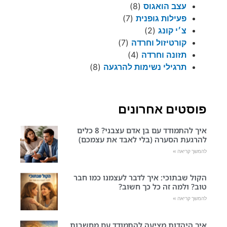
עצב הואגוס
(8)
פעילות גופנית
(7)
צ׳י קונג
(2)
קורטיזול וחרדה
(7)
תזונה וחרדה
(4)
תרגילי נשימות להרגעה
(8)
פוסטים אחרונים
איך להתמודד עם בן אדם עצבני? 8 כלים
להרגעת הסערה (בלי לאבד את עצמכם)
להמשך קריאה »
הקול שבתוכי: איך לדבר לעצמנו כמו חבר
טוב? ולמה זה כל כך חשוב?
להמשך קריאה »
איך היהדות מציעה להתמודד עם מחשבות