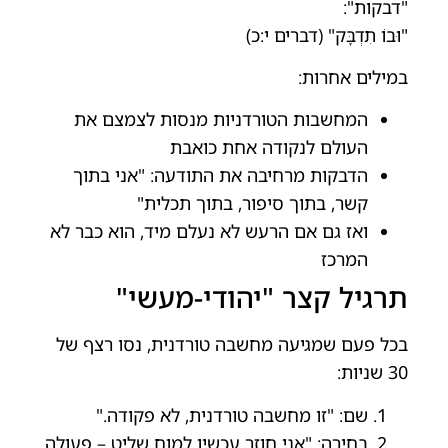
"דבקות":
"וּבוֹ תִדְבָּק" (דברים י:כ)
במילים אחרות:
המחשבות הטורדניות מנסות לצמצם את
העולם לנקודה אחת כואבת
הדבקות מרחיבה את התודעה: "אני בתוך
קשר, בתוך סיפור, בתוך תכלית"
ואז גם אם הרעש לא נעלם מיד, הוא כבר לא
המרכז
תרגיל קצר "יהודי-מעשי"
בכל פעם שמגיעה מחשבה טורדנית, נסו רצף של
30 שניות:
שם: "זו מחשבה טורדנית, לא פקודה."
בחירה: "אני חוזר עכשיו למוח שליט – פעולה