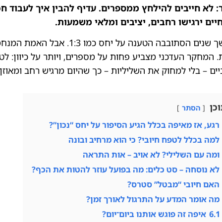
: לא חייבים להילחץ ממספרים. עדיף להבין איך לעבוד חכ
ים ירגישו רחבים, יציבים ומלאי משמעות.
במשך שנים הסתובבה הטענה על יחס כ
 המחקר העדכני מצביע פחות על מספרים, ויותר על כיוון: לטפ
יים – בלי למחוק את השליליות – כך שהיום מרגיש רחב ומאוזן י
כן
הסתר
רגע, אז מאיפה בכלל הגיע הסיפור על יחס “נכון”?
למה בכלל לטפח חיובי? כי הוא מרחיב ובונה
ומה עם השלילי? לא אויב – אות התראה
לא נוסחה – סט כלים: מה בפועל עוזר להטות את הכף?
האם חיובי “מבטל” סטרס?
מה אומר המדע על התרגול לאורך זמן?
6.1
איפה זה פוגש אותנו ביום־יום?