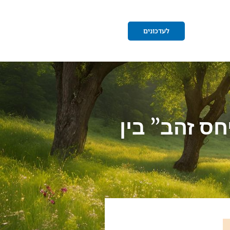
לעדכונים
חס זהב” בין