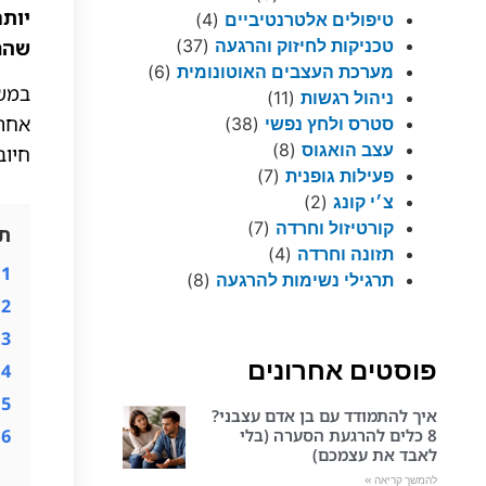
יותר
טיפולים אלטרנטיביים
(4)
שהחי
טכניקות לחיזוק והרגעה
(37)
מערכת העצבים האוטונומית
(6)
ניהול רגשות
(11)
אחת.
סטרס ולחץ נפשי
(38)
עצב הואגוס
(8)
חיוב
פעילות גופנית
(7)
צ׳י קונג
(2)
קורטיזול וחרדה
(7)
תו
תזונה וחרדה
(4)
1
תרגילי נשימות להרגעה
(8)
2
3
פוסטים אחרונים
4
5
איך להתמודד עם בן אדם עצבני?
8 כלים להרגעת הסערה (בלי
6
לאבד את עצמכם)
להמשך קריאה »