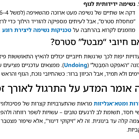
נשימה ידידותית לגוף
“מחסלת סטרס”, אבל לעיתים מספיקה להוריד הילוך כדי לרא
מוזמנים לקרוא בהרחבה על
טכניקות נשימה ליצירת רוגע
ם חיובי “מבטל” סטרס?
דויות יפות לכך שרגשות חיוביים יכולים להאיץ התאוששות פיז
נה “האפקט המְבַטֵּל” (
Undoing
). ממצאים עדכניים מציעים 
מים ולא תמיד, אבל הכיוון ברור: כשהחיובי נוכח, הגוף והראש 
 אומר המדע על התרגול לאורך זמ
ות ומטא־אנליזות
מראות שהתערבויות קצרות של פסיכולוגיה 
 חסד, תשומת לב לרגעים טובים – עשויות לשפר רווחה ולהפ
מה קלה עד בינונית. זה לא “זיקוקי דינור”, אלא שיפור מצטב
יות.