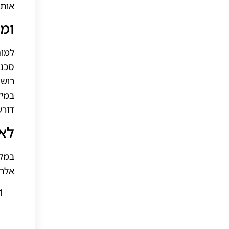
אותה
ומה
למוח
סכנה
רושם
במיק
דורש
לא 
במקו
אלה 