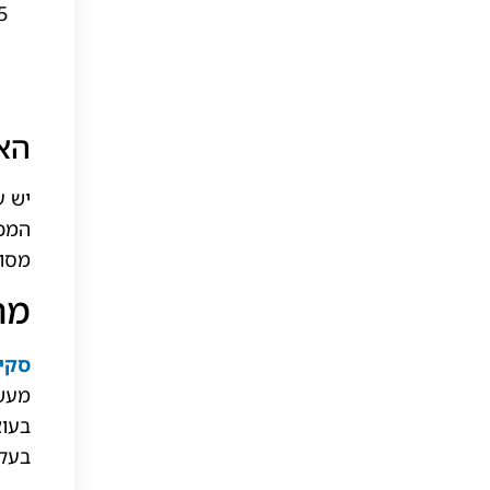
הא
יש ע
המכו
מסוי
מה
סקיר
מעשי
בעוצ
בעקב