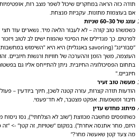
תודה כזה הראה במחקרים שיכול לשפר מצב רוח, אופטימיות ו
אם בעוצמות מתונות. עקביות מנצחת.
עונג של 30–60 שניות
כשמשהו טוב קורה – לא לעבור הלאה מיד. נשארים עוד חצי ד
לפרטים. כך מגדילים את הסיכוי שהמוח ישים לב לטוב ויזכור או
“סַבוֹרינג” (savoring באנגלית) היא היא "השימוש 
העוצמה, משך הזמן וההערכה של חוויות ורגשות חיוביים. זהו
בתחום הפסיכולוגיה החיובית. ניתן להתייחס אליו גם בפשטו
חיוביים."
מעשה טוב זעיר
הודעות תודה קצרות, עזרה קטנה לשכן, חיוך ביודעין – פעו
חיבור ומשמעות. אפקט מצטבר, לא חד־פעמי.
מיתוג מחדש עדין
כשתופסים מחשבה מכווצת (“שוב לא הצלחתי”), נסו ניסוח מוע
היום, מחר אתנסה אחרת”). במקום “שטויות, זה קטן” -> “זה מ
מה צעד קטן שאעשה מחר?”