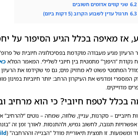
6.2
שני קווים אדומים חשובים
6.3
תרגול עדין לשבוע הקרוב (5 דקות ביום)
, אז מאיפה בכלל הגיע הסיפור על יחס 
 הרעיון מגיע מעבודה מוקדמת בפסיכולוגיה חיובית של פרופ
 נקודת “היפוך” מתמטית בין חיובי לשלילי. המאמר המלא
כאן
דל המתמטי פשוט לא מחזיק מים; גם מי שקידמו את הרעיון
ק המספרי ומדגיש את העיקרון הרחב: יותר חיוביות במינון מ
ים מדוייקים.
 בכלל לטפח חיובי? כי הוא מרחיב וב
ת חיוביים – סקרנות, עניין, שלווה, שמחה – נוטים “להרחיב”
אפשרויות תגובה, לחשוב גמיש, ולהתנסות. לאורך זמן זה “בונה
ד ומשמעות. זו תמצית תיאוריית מודל "הבנייה וההרחבה" (
ild