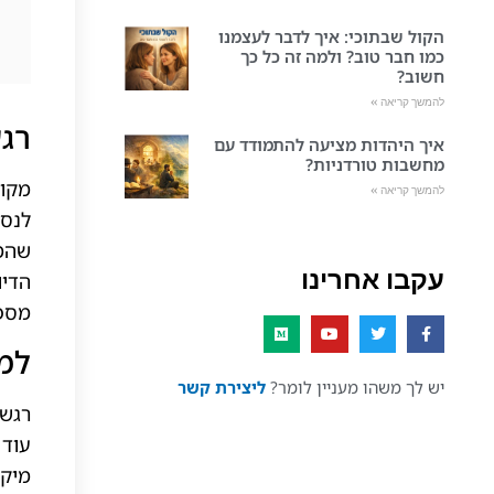
הקול שבתוכי: איך לדבר לעצמנו
כמו חבר טוב? ולמה זה כל כך
חשוב?
להמשך קריאה »
רגע
איך היהדות מציעה להתמודד עם
מחשבות טורדניות?
מקור
להמשך קריאה »
לנסח
שהמו
עקבו אחרינו
הדיו
מספר
למה
יש לך משהו מעניין לומר?
ליצירת קשר
רגשו
עוד 
מיקו