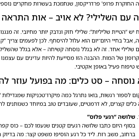
 החוקרת פרופ' פרדריקסון, שנתמכת בעשרות מחקרים נוספי
 עם השלילי? לא אויב – אות התראה
 יש “הטיית שליליות”: שלילי חזק ונדבק יותר מחיובי. זה מנגנו
, אבל בחיי היום־יום הוא עלול להיסחף. לכן לפעמים צריך “קצ
 שלילי אחד. זה לא בגלל נוסחה קשיחה – אלא בגלל שהשלילי
רופון של המוח. ההבנה הזו מסייעת להיות עדינים עם עצמנו
 טיפוח פעיל באופן אקטיבי.
נוסחה – סט כלים: מה בפועל עוזר ל
ם לספור רגשות, בואו נתרגל כמה מיקרו־טכניקות שמגדילות “נו
כלים קצרים, לא דרמטיים, שעובדים טוב במיוחד כשנותנים לה
שלושה “רגעי פלוס”
בסוף היום כתבו שלושה רגעים קטנים שנעמו לכם – כוס קפה
ברחוב, משב רוח. ליד כל רגע הוסיפו משפט קצר: מה בדיוק 