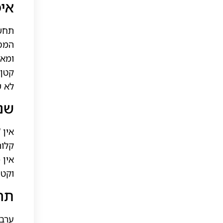
איפ
תחשב
המסך
ומאי
קטן 
לא ש
שני
אין 
קלות
אין 
וקטנ
תרגו
ערב 