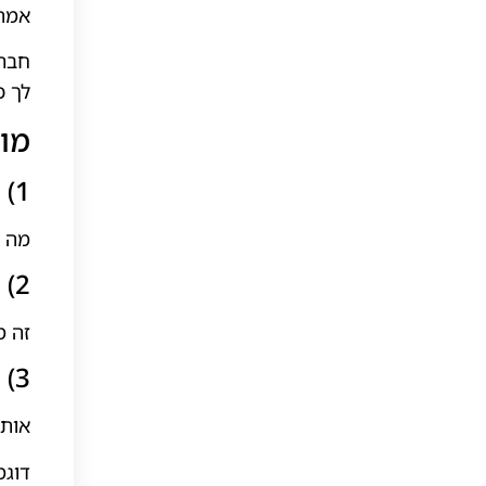
אמת 
חבר 
לך כ
מודל 3 הצ
1) לזהות
מה ה
2) לתת שם
זה מ
3) לנסח מחדש בטון של חבר טוב
אותה
דוגמ