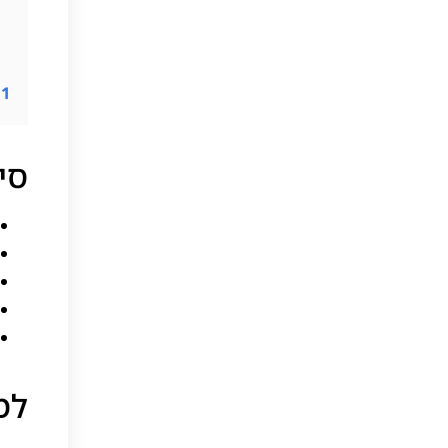
11
סי
למ