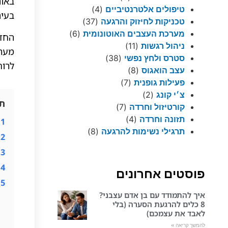
באות
טיפולים אלטרנטיביים
(4)
בעיה
טכניקות לחיזוק והרגעה
(37)
מערכת העצבים האוטונומית
(6)
החדש
ניהול רגשות
(11)
מערכ
סטרס ולחץ נפשי
(38)
לרוח
עצב הואגוס
(8)
פעילות גופנית
(7)
צ׳י קונג
(2)
תו
קורטיזול וחרדה
(7)
תזונה וחרדה
(4)
1
תרגילי נשימות להרגעה
(8)
2
3
4
פוסטים אחרונים
5
איך להתמודד עם בן אדם עצבני?
8 כלים להרגעת הסערה (בלי
לאבד את עצמכם)
להמשך קריאה »