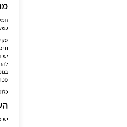
מה
חמלה
כשקש
סקיר
ודיכ
יש ג
להתא
בנוס
סטרס
כלומ
הע
יש מ