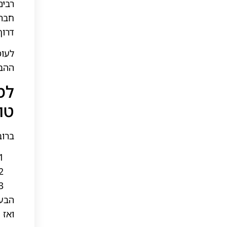
רבים
חברת
דרוך
לעומ
ההבד
למ
טו
ברוב
הבעי
ואז 