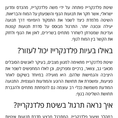
שיטת פלדנקרייז פותחה על ידי משה פלדנקרייז, מהנדס ומדען
ישראלי, אשר חקר את תנועות הגוף והשפעתן על המוח והבריאות.
השיטה מלמדת כיצד לשפר את התפקוד היומיומי דרך תנועה
יעילה ונכונה יותר. התרגול מבוסס על סדרת תנועות קטנות
ועדינות שמטרתן לשחרר מתחים בשרירים, לאזן את הגוף ולחזק
את הקשר בין המוח לגוף.
באילו בעיות פלדנקרייז יכול לעזור?
שיטת פלדנקרייז מתאימה למגוון מצבים, בעיקר לאנשים הסובלים
מכאבי גב, צוואר, ברכיים ומפרקים, וכן לאלו המחפשים לשפר את
היציבה והגמישות שלהם. היא מועילה במיוחד בשיקום לאחר
פציעות, ומשפרת את תחושת הרוגע והמודעות העצמית. התנועה
המודעת משמשת ככלי רב עוצמה גם להפחתת מתחים ולהגברת
תחושת השליטה בגוף.
איך נראה תרגול בשיטת פלדנקרייז?
במהלך שיעור פלדנקרייז, המתרגל מבצע סדרת תנועות איטיות