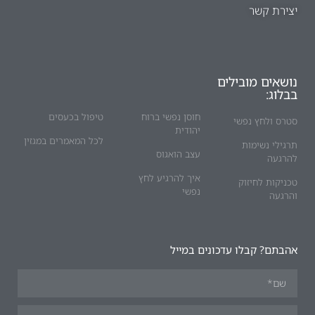
יצירת קשר
נושאים מובילים
בבלוג:
חוסן נפשי ברוח
טיפול בכעסים
סטרס ולחץ נפשי
יהודית
לכל המאמרים במגזין
תרגילי נשימות
עצב הואגוס
להרגעה
איך להרגיע לחץ
טכניקות לחיזוק
נפשי
והרגעה
אהבתם? קבלו עדכונים במייל