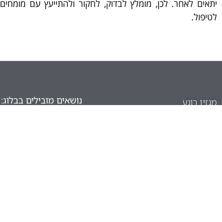
יתאים לאחר. לכן, מומלץ לבדוק, לחקור ולהתייעץ עם מומחים 
לטיפול.
נושאים מובילים בבלוג:
מגזין רוגע
טיפולים אלטרנטיביים
סטרס ולחץ נפשי
סדנאות
תרגילי נשימות להרגעה
אודות
טכניקות לחיזוק והרגעה
יצירת קשר