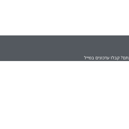
ם? קבלו עדכונים במייל
הירשמו לעדכונים בדוא"ל