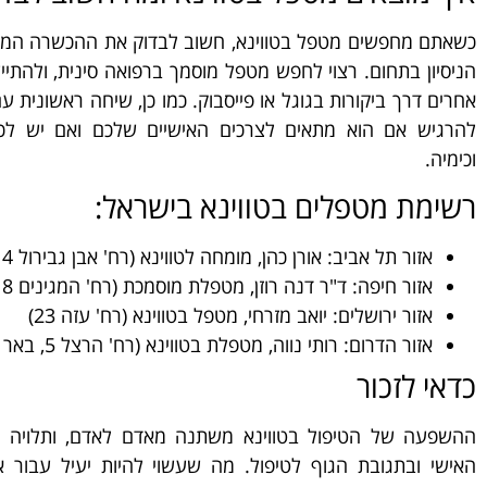
כשאתם מחפשים מטפל בטווינא, חשוב לבדוק את ההכשרה המק
הניסיון בתחום. רצוי לחפש מטפל מוסמך ברפואה סינית, ולהתי
אחרים דרך ביקורות בגוגל או פייסבוק. כמו כן, שיחה ראשונית 
להרגיש אם הוא מתאים לצרכים האישיים שלכם ואם יש לכ
וכימיה.
רשימת מטפלים בטווינא בישראל:
אזור תל אביב: אורן כהן, מומחה לטווינא (רח' אבן גבירול 14)
אזור חיפה: ד"ר דנה רוזן, מטפלת מוסמכת (רח' המגינים 18)
אזור ירושלים: יואב מזרחי, מטפל בטווינא (רח' עזה 23)
אזור הדרום: רותי נווה, מטפלת בטווינא (רח' הרצל 5, באר שבע)
כדאי לזכור
ההשפעה של הטיפול בטווינא משתנה מאדם לאדם, ותלויה ב
האישי ובתגובת הגוף לטיפול. מה שעשוי להיות יעיל עבור