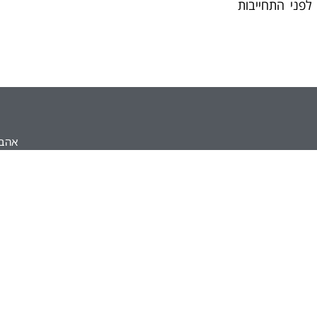
לפני התחייבות
אהבת
חוסן נפשי ברוח יהודית
טיפול בכעסים
עצב הואגוס
לכל המאמרים במגזין
איך להרגיע לחץ נפשי