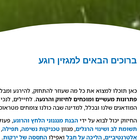
ברוכים הבאים למגזין רוגע
כאן תוכלו למצוא את כל מה שעוזר להתחזק, להירגע ומבלי
פתרונות מעשיים ומוכחים לחיזוק והרגעה
. לחיילים,
לנכי 
המודאגים שלנו ובכלל, למדינה שבה כולנו צומחים מטראומ
החיזוק יכול לבוא על ידי
הבנת מנגנוני הלחץ והרוגע
, פעו
תשומת לב ושינוי הרגלים
, מגוון
טכניקות נשימה
,
תפילה
,
אלטרנטיביים
,
הליכה על חבל
ואפילו
התססה של ירקות
.